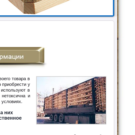
оего товара в
 приобрести у
 используют в
 нетоксична и
 условиях.
а них
ественное