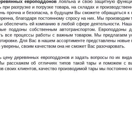
еревянных европоддонов
лояльна и свою защитную функци
ь при разгрузке и погрузке товара, на складах и производстве
ень прочна и безопасна, в будущем Вы сможете обращаться к
еренна, благодаря постоянному спросу на них. Мы производим 
ы обеспечить ей компанию в любой сфере деятельности. Наш
ные поддоны собственным автотранспортом. Европоддоны д
ть все процессы работы с важным товаром. Мы предлагаем ус
ртировке. Для Вас в нашем ассортименте представлены новые 
е уверены, своим качеством она не сможет Вас разочаровать.
ь цену деревянных европоддонов и задать вопросы по их вид
Мы расскажем об отличиях типов такой тары и поможем с в
ов своих клиентов, качество производимой тары мы постоянно к