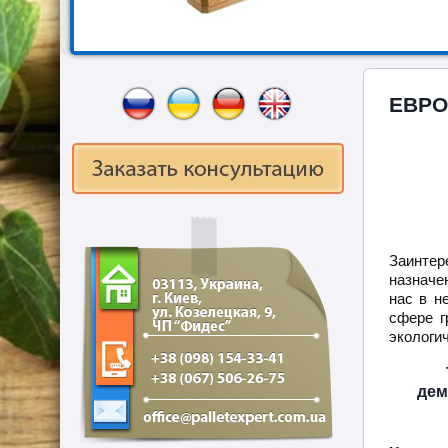
ЕВРО
Заинтер
назначе
нас в н
сфере г
экологи
дем