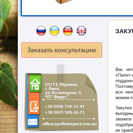
ЗАКУ
Вас ин
«Палет-
поддоно
Поэтому
вся нео
можем п
Закупка
выгодн
звоните
подобра
ее приоб