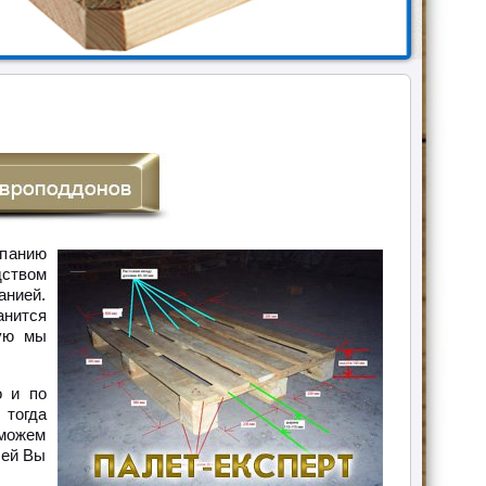
панию
дством
анией.
анится
рую мы
о и по
тогда
сможем
лей Вы