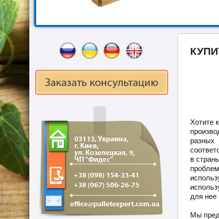
КУПИ
Хотите 
произв
разных
соответ
в стран
проблем
использ
использ
для нее 
Мы пред