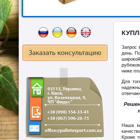
КУПЛ
Запрос 
день. П
широкой
рубежом
ниже пл
Для тог
надежны
отвечаю
Решен
Наша ко
качеств
Кроме т