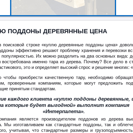
Ю ПОДДОНЫ ДЕРЕВЯННЫЕ ЦЕНА
в поисковой строке «куплю деревянные поддоны цена» довол
оддоны эффективно решают проблему хранения и перевозки вс
 популярностью. Их можно разделить на два основных вида: де
 востребована именно тара из дерева. Почему? Все дело в с
астикового, это и определяет высокий спрос и решение многих:
о чтобы приобрести качественную тару, необходимо обраща
м, проверенным компаниям, которые могут предложить под
щие принятым стандартам.
ие каждого клиента «куплю поддоны деревянные, 
на которые будет выгодной» выполнит компания
«Интерпалета».
мпания является производителем поддонов из дерева выс
а. Мы изготавливаем как стандартные поддоны, так и облегч
ого, учитывая, что стандартные размеры и грузоподъемност