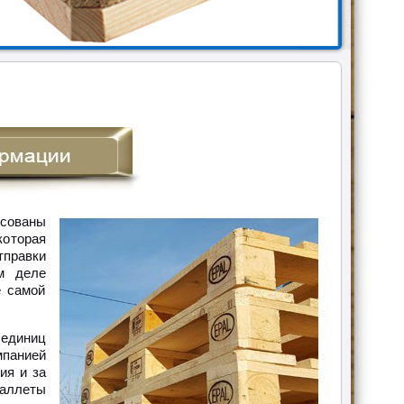
сованы
оторая
тправки
м деле
е самой
 единиц
мпанией
ия и за
паллеты