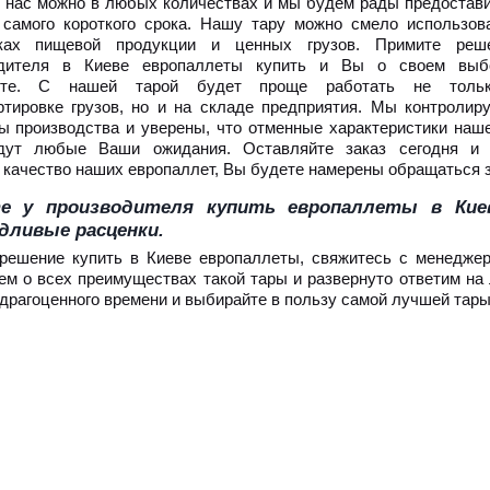
у нас можно в любых количествах и мы будем рады предостави
 самого короткого срока. Нашу тару можно смело использов
зках пищевой продукции и ценных грузов. Примите реш
одителя в Киеве европаллеты купить и Вы о своем выб
ете. С нашей тарой будет проще работать не толь
ртировке грузов, но и на складе предприятия. Мы контролир
ы производства и уверены, что отменные характеристики наш
йдут любые Ваши ожидания. Оставляйте заказ сегодня и 
 качество наших европаллет, Вы будете намерены обращаться з
е у производителя купить европаллеты в Кие
дливые расценки.
решение купить в Киеве европаллеты, свяжитесь с менедж
ем о всех преимуществах такой тары и развернуто ответим на
 драгоценного времени и выбирайте в пользу самой лучшей тары