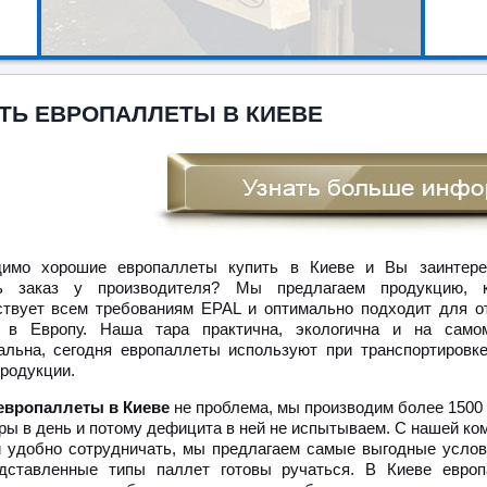
ТЬ ЕВРОПАЛЛЕТЫ В КИЕВЕ
димо хорошие европаллеты купить в Киеве и Вы заинтере
ть заказ у производителя? Мы предлагаем продукцию, к
ствует всем требованиям EPAL и оптимально подходит для о
в в Европу. Наша тара практична, экологична и на само
альна, сегодня европаллеты используют при транспортировк
продукции.
европаллеты в Киеве
не проблема, мы производим более 1500
ары в день и потому дефицита в ней не испытываем. С нашей ко
и удобно сотрудничать, мы предлагаем самые выгодные услов
дставленные типы паллет готовы ручаться. В Киеве евро