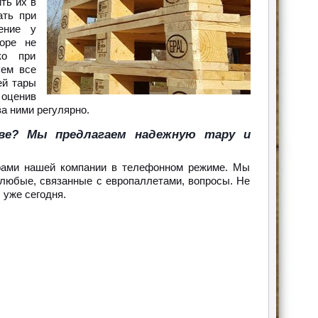
ть их в
ать при
ение у
оре не
ко при
уем все
ей тары
оценив
а ними регулярно.
ве? Мы предлагаем надежную тару и
ерами нашей компании в телефонном режиме. Мы
 любые, связанные с европаллетами, вопросы. Не
 уже сегодня.