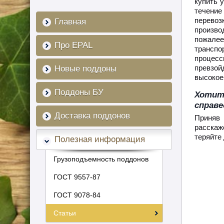
купить 
течение
перево
Главная
произв
пожале
Про EPAL
транспо
процесс
превзо
Новые поддоны
высокое
Поддоны БУ
Хотит
справе
Доставка поддонов
Приняв 
расскаж
теряйте
Полезная информация
Грузоподъемность поддонов
ГОСТ 9557-87
ГОСТ 9078-84
Статьи