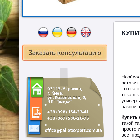
КУПИ
Необхо
остави
соответ
товаро
универс
разной 
Купить 
такой т
просто 
все пре