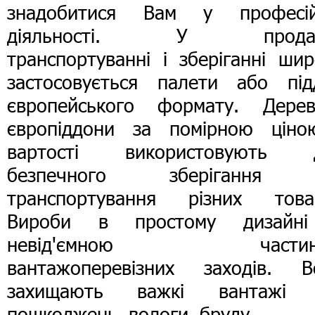
знадобитися Вам у професій
діяльності. У продаж
транспортуванні і зберіганні ши
застосовується палети або під
європейського формату. Дерев'
європіддони за помірною ціно
вартості використовують 
безпечного зберігання
транспортування різних товар
Вироби в простому дизайн
невід'ємною частин
вантажоперевізних заходів. В
захищають важкі вантажі 
пошкоджень, вологи, бруду.