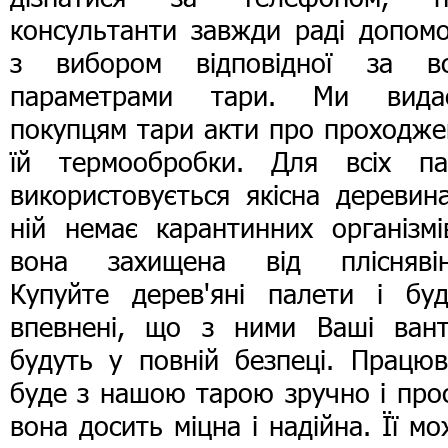
консультанти завжди раді допомо
з вибором відповідної за вс
параметрами тари. Ми вида
покупцям тари акти про проходже
їй термообробки. Для всіх па
використовується якісна деревин
ній немає карантинних організмі
вона захищена від пліснявін
Купуйте дерев'яні палети і буд
впевнені, що з ними Ваші вант
будуть у повній безпеці. Працюв
буде з нашою тарою зручно і про
вона досить міцна і надійна. Її м